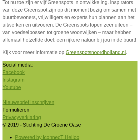
Tot nu toe zijn er vijf Greenspots in ontwikkeling. Inspirators
van deze Greenspot zijn op dit moment bezig om samen met
buurtbewoners, vrijwilligers en experts hun plannen aan het
uitwerken en uitvoeren. De Greenspots lopen zeer uiteen –
van voedselbossen tot groene woonwijken
–
maar hebben
allemaal hetzelfde doel: een rijkere natuur
bij jou in de buurt!
Kijk voor meer informatie op
Greenspotsnoordholland.nl
.
Social media:
Facebook
Instagram
Youtube
Nieuwsbrief inschrijven
Formulieren:
Privacyverklaring
© 2019 - Stichting De Groene Oase
Powered by IconnecT Heiloo