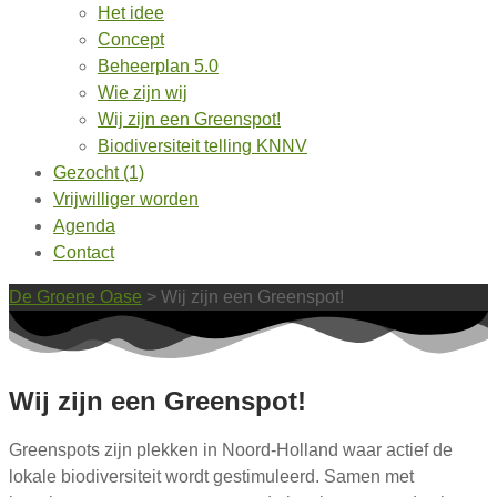
Het idee
Concept
Beheerplan 5.0
Wie zijn wij
Wij zijn een Greenspot!
Biodiversiteit telling KNNV
Gezocht (1)
Vrijwilliger worden
Agenda
Contact
De Groene Oase
>
Wij zijn een Greenspot!
Wij zijn een Greenspot!
Greenspots zijn plekken
in Noord-Holland waar actief
de
lokale biodiversiteit wordt gestimuleerd.
Samen
met