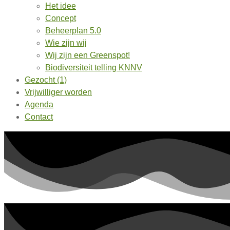
Het idee
Concept
Beheerplan 5.0
Wie zijn wij
Wij zijn een Greenspot!
Biodiversiteit telling KNNV
Gezocht (1)
Vrijwilliger worden
Agenda
Contact