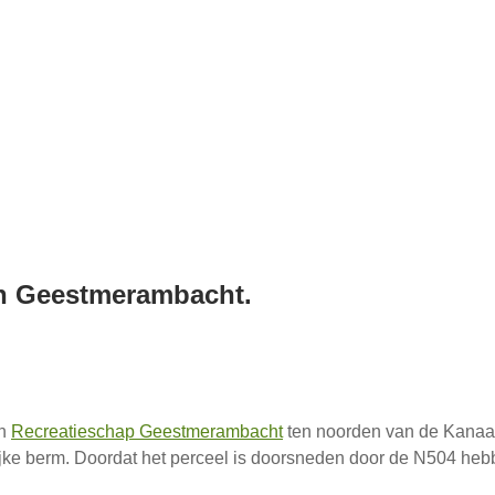
in Geestmerambacht.
an
Recreatieschap Geestmerambacht
ten noorden van de Kanaald
rlijke berm. Doordat het perceel is doorsneden door de N504 heb