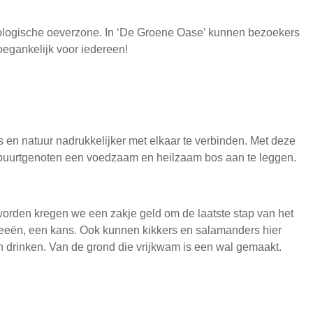
ecologische oeverzone. In ‘De Groene Oase’ kunnen bezoekers
toegankelijk voor iedereen!
ns en natuur nadrukkelijker met elkaar te verbinden. Met deze
t buurtgenoten een voedzaam en heilzaam bos aan te leggen.
 worden kregen we een zakje geld om de laatste stap van het
chideeën, een kans. Ook kunnen kikkers en salamanders hier
en drinken. Van de grond die vrijkwam is een wal gemaakt.