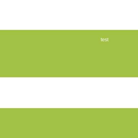
test
Formuliere
Privacyver