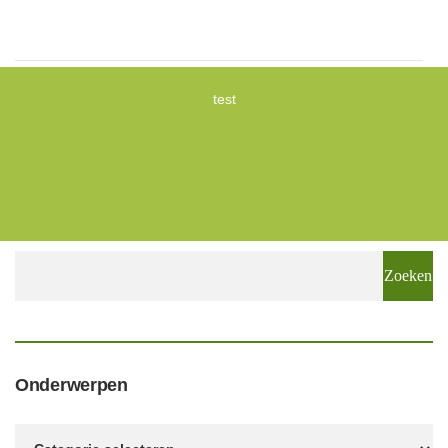
test
Zoeken
naar:
Onderwerpen
Onderwerpen