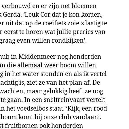
k verbouwd en er zijn net bloemen
ok Gerda. ‘Leuk Cor dat je kon komen,
er uit dat op de roeifiets zoiets lastig te
r eerst te horen wat jullie precies van
graag even willen rondkijken’.
de hub in Middenmeer nog honderden
aan die allemaal weer boom willen
 in het water stonden en als ik vertel
chtig is, ziet ze van het plan af. De
wachten, maar gelukkig heeft ze nog
te gaan. In een sneltreinvaart vertelt
n het voedselbos staat. ‘Kijk, een rood
 boom komt bij onze club vandaan’.
ast fruitbomen ook honderden