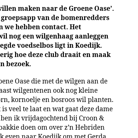
 willen maken naar de Groene Oase’.
de groepsapp van de bomenredders
 en we hebben contact. Het
il nog een wilgenhaag aanleggen
egde voedselbos ligt in Koedijk.
ierig hoe deze club draait en maak
en bezoek.
oene Oase die met de wilgen aan de
 naast wilgentenen ook nog kleine
oorn, kornoelje en bosroos wil planten.
 is veel te laat en wat gaat deze dame
 ben ik vrijdagochtend bij Croon &
bakkie doen om over z’n Hebriden
s ik even naar Koedijk om met Gerda